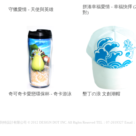
拼湊幸福愛情 - 幸福抉擇 (
守獵愛情 - 天使與英雄
對)
奇可奇卡愛戀環保杯 - 奇卡游泳
墾丁の浪 文創潮帽
到特設計有限公司 © 2012 DESIGN DOT INC. All Rights Reserved TEL：07-2619327 Email：