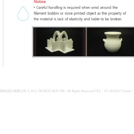
到特設計有限公司 © 2012 DESIGN DOT INC. All Rights Reserved TEL：07-2619327 Email：