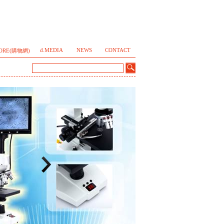
d.MEDIA
NEWS
CONTACT
TORE(購物網)