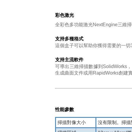
彩色激光
全彩色多功能激光NextEngine三
支持多種格式
這個盒子可以幫助你獲得需要的一切3D模
支持主流軟件
可導出三維掃描數據到SolidWorks， 
生成曲面文件或用RapidWorks創
性能參數
掃描對像大小
沒有限制。
掃描