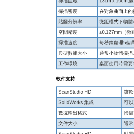
掃描區域
13cm x 10cm
掃描密度
在對象曲面上的掃
貼圖分辨率
微距模式下物體表
空間精度
±0.127mm（
掃描速度
每秒鐘處理5個
典型數據大小
通常小物體掃描
工作環境
桌面使用時需要
軟件支持
ScanStudio HD
該軟
SolidWorks 集成
可以直
數據輸出格式
掃描
文件大小
通常
ScanStudio HD
點雲