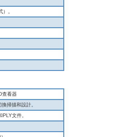
模式）。
3D查看器
，點擊切換掃描和設計。
D和PLY文件。
帶）