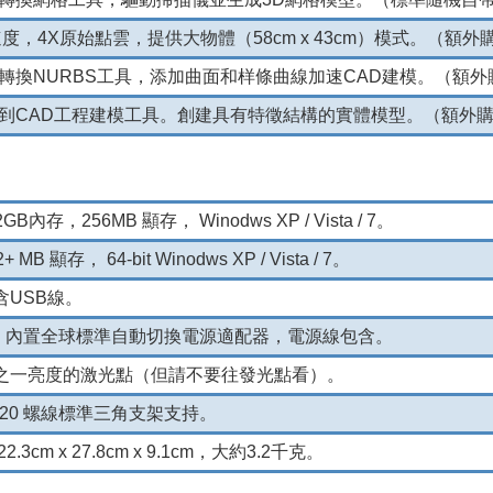
速度，4X原始點雲，提供大物體（58cm x 43cm）模式。
（額外
轉換NURBS工具，添加曲面和样條曲線加速CAD建模。
（額外
到CAD工程建模工具。
創建具有特徵結構的實體模型。
（額外
GB內存，256MB 顯存， Winodws XP / Vista / 7。
MB 顯存， 64-bit Winodws XP / Vista / 7。
包含USB線。
0 VAC 內置全球標準自動切換電源適配器，電源線包含。
之一亮度的激光點（但請不要往發光點看）。
寸20 螺線標準三角支架支持。
3cm x 27.8cm x 9.1cm，大約3.2千克。