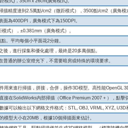
(微距模式)，35cm x 26cm(廣角模式)。
描精度達到2.5萬點/cm2（微距模式），3500點/cm2（廣角
面為400DPI，廣角模式下為150DPI。
微距模式），±0.381mm（廣角模式）。
萬點。
平均每個小平面花2分鐘。
之後，進行採集和優化處理，最終是20多萬個點。
在普通的辦公室燈光下，不需要暗房或特殊的環境要求。
件用來進行掃描，拼接，合併，操作3D模型。
高性能OpenGL 
接在SolidWorks內部掃描（Office Premium 2007 + ）
數據可以輸出以下網格文件格式：STL, OBJ, VRML, XYZ, U3
的模型大小在20MB，根據10個掃描面來估計。
轉換網格工具，驅動掃描儀並生成3D網格模型。
（標準隨機自