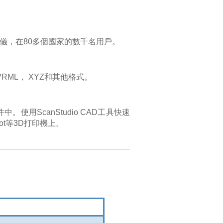
儀，在80多個國家的數千名用戶。
 VRML， XYZ和其他格式。
軟件中。
使用ScanStudio CAD工具快速
akerBot等3D打印機上。