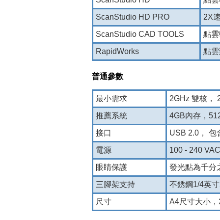
ScanStudio HD PRO
2X
ScanStudio CAD TOOLS
點雲
RapidWorks
點雲
普通參數
最小需求
2GHz 雙核， 2
推薦系​​統
4GB內存，512+ 
接口
USB 2.0， 
電源
100 - 24
眼睛保護
發光點為千分
三腳架支持
不銹鋼1/4英
尺寸
A4尺寸大小，22.