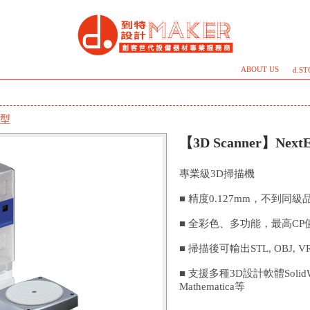
ABOUT US
d.S
型
【3D Scanner】NextEn
專業級3D掃描機
■ 精度0.127mm，不到同級品
■ 全彩色、多功能，最高CP
■ 掃描後可輸出STL, OBJ, 
■ 支援多種3D設計軟體SolidWork
Mathematica等